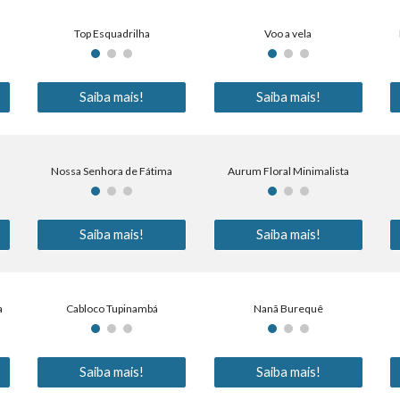
Top Esquadrilha
Voo a vela
Saiba mais!
Saiba mais!
Nossa Senhora de Fátima
Aurum Floral Minimalista
Saiba mais!
Saiba mais!
a
Cabloco Tupinambá
Nanã Burequê
Saiba mais!
Saiba mais!