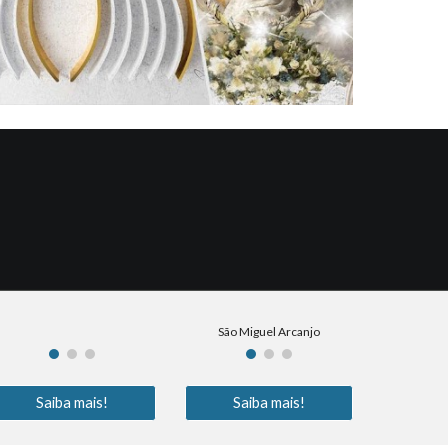
São Miguel Arcanjo
Saiba mais!
Saiba mais!