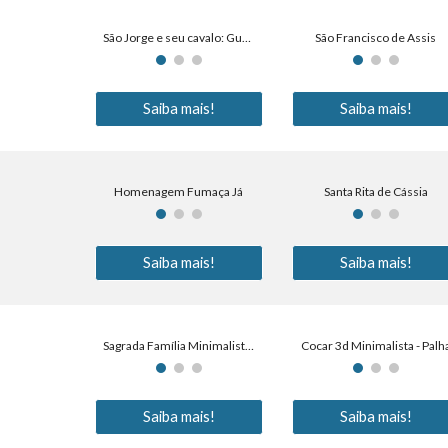
São Jorge e seu cavalo: Guerreiros
São Francisco de Assis
Saiba mais!
Saiba mais!
Homenagem Fumaça Já
Santa Rita de Cássia
Saiba mais!
Saiba mais!
Sagrada Família Minimalista Colors
Cocar 3d Minimalista - Palh
Saiba mais!
Saiba mais!