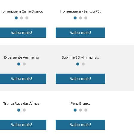
Homenagem Cisne Branco
Homenagem - Senta a Púa
Saiba mais!
Saiba mais!
Divergente Vermelho
Sublime 3D Minimalista
Saiba mais!
Saiba mais!
Tranca Ruas das Almas
Pena Branca
Saiba mais!
Saiba mais!